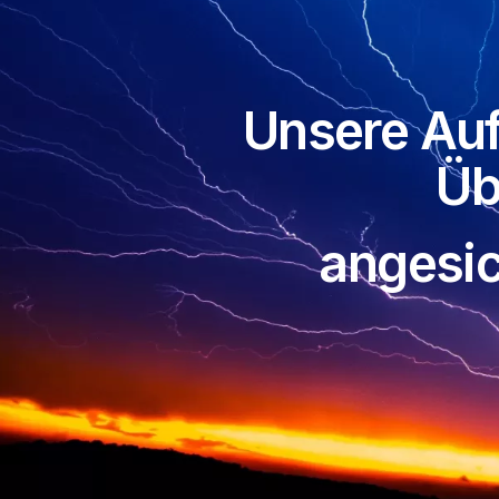
Unsere Au
Üb
angesic