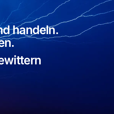
d handeln.
en.
ewittern