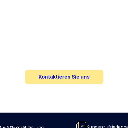
fgabe: Vorausschauen
erwachen. Entscheid
hts der Risiken von G
Kontaktieren Sie uns
Kundenzufriedenh
 9001-Zertifizierung